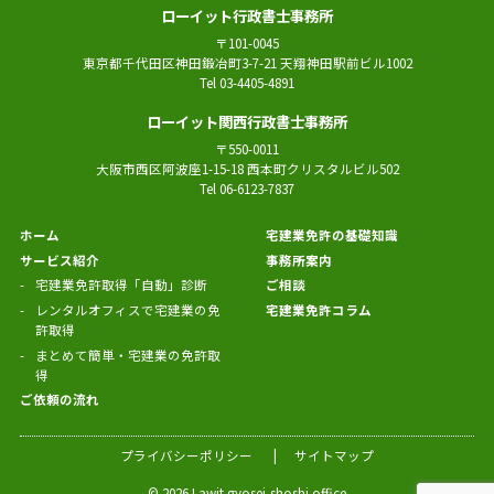
ローイット行政書士事務所
〒101-0045
東京都千代田区神田鍛冶町3-7-21 天翔神田駅前ビル1002
Tel 03-4405-4891
ローイット関西行政書士事務所
〒550-0011
大阪市西区阿波座1-15-18 西本町クリスタルビル502
Tel 06-6123-7837
ホーム
宅建業免許の基礎知識
サービス紹介
事務所案内
宅建業免許取得「自動」診断
ご相談
レンタルオフィスで宅建業の免
宅建業免許コラム
許取得
まとめて簡単・宅建業の免許取
得
ご依頼の流れ
プライバシーポリシー
サイトマップ
© 2026 Lawit gyosei-shoshi office